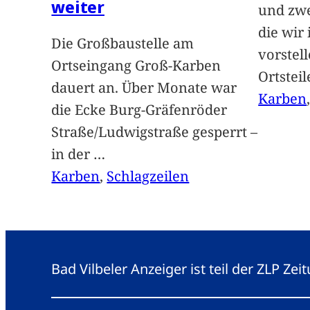
weiter
und zwe
die wir
Die Großbaustelle am
vorstel
Ortseingang Groß-Karben
Ortstei
dauert an. Über Monate war
Karben
die Ecke Burg-Gräfenröder
Straße/Ludwigstraße gesperrt –
in der
…
Karben
, 
Schlagzeilen
Bad Vilbeler Anzeiger ist teil der ZLP Z