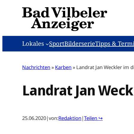
Zum
Inhalt
springen
Lokales
Sport
Bilderserie
Tipps & Term
Nachrichten
»
Karben
»
Landrat Jan Weckler im di
Landrat Jan Weckl
25.06.2020
|
von:
Redaktion
|
Teilen ↪