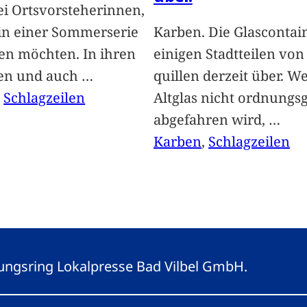
i Ortsvorsteherinnen,
 in einer Sommerserie
Karben. Die Glascontai
len möchten. In ihren
einigen Stadtteilen vo
len und auch
…
quillen derzeit über. We
, 
Schlagzeilen
Altglas nicht ordnung
abgefahren wird,
…
Karben
, 
Schlagzeilen
eitungsring Lokalpresse Bad Vilbel GmbH.