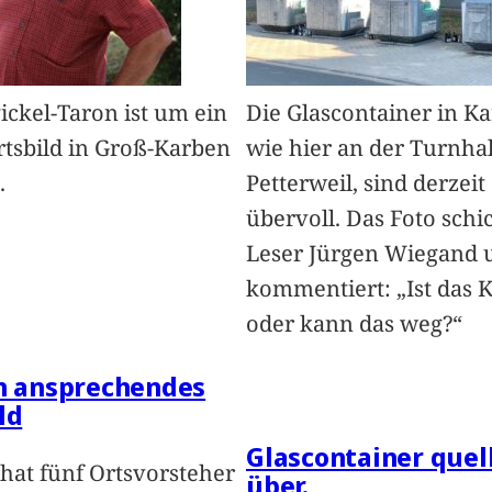
Pickel-Taron ist um ein
Die Glascontainer in K
rtsbild in Groß-Karben
wie hier an der Turnhal
.
Petterweil, sind derzeit
übervoll. Das Foto schi
Leser Jürgen Wiegand 
kommentiert: „Ist das 
oder kann das weg?“
in ansprechendes
ld
Glascontainer quel
hat fünf Ortsvorsteher
über.