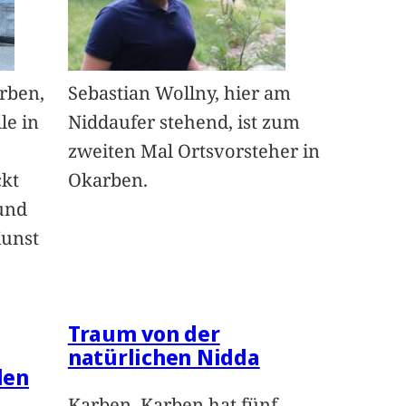
arben,
Sebastian Wollny, hier am
le in
Niddaufer stehend, ist zum
zweiten Mal Ortsvorsteher in
ckt
Okarben.
und
Kunst
Traum von der
natürlichen Nidda
len
Karben. Karben hat fünf