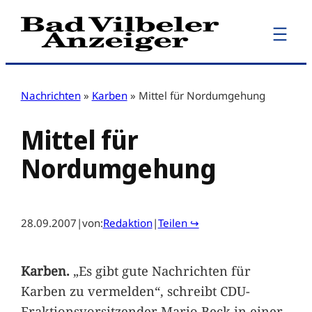
Zum
Inhalt
springen
Nachrichten
»
Karben
»
Mittel für Nordumgehung
Mittel für
Nordumgehung
28.09.2007
|
von:
Redaktion
|
Teilen ↪
Karben.
„Es gibt gute Nachrichten für
Karben zu vermelden“, schreibt CDU-
Fraktionsvorsitzender Mario Beck in einer