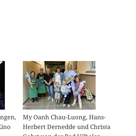
angen,
My Oanh Chau-Luong, Hans-
Kino
Herbert Dernedde und Christa