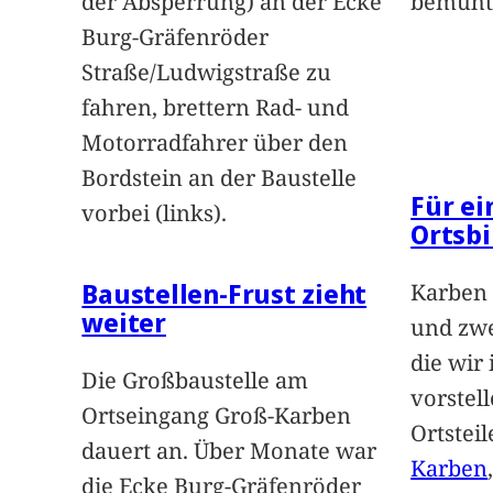
der Absperrung) an der Ecke
bemüht
Burg-Gräfenröder
Straße/Ludwigstraße zu
fahren, brettern Rad- und
Motorradfahrer über den
Bordstein an der Baustelle
Für e
vorbei (links).
Ortsbi
Baustellen-Frust zieht
Karben 
weiter
und zwe
die wir
Die Großbaustelle am
vorstel
Ortseingang Groß-Karben
Ortstei
dauert an. Über Monate war
Karben
die Ecke Burg-Gräfenröder