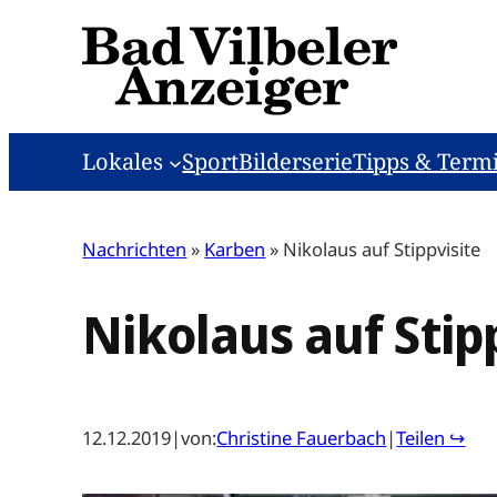
Zum
Inhalt
springen
Lokales
Sport
Bilderserie
Tipps & Term
Nachrichten
»
Karben
»
Nikolaus auf Stippvisite
Nikolaus auf Stip
12.12.2019
|
von:
Christine Fauerbach
|
Teilen ↪