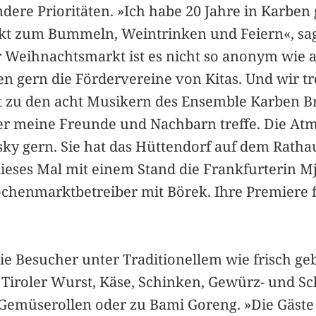
ndere Prioritäten. »Ich habe 20 Jahre in Karb
t zum Bummeln, Weintrinken und Feiern«, sag
 Weihnachtsmarkt ist es nicht so anonym wie a
en gern die Fördervereine von Kitas. Und wir tr
 zu den acht Musikern des Ensemble Karben Bra
er meine Freunde und Nachbarn treffe. Die Atm
nsky gern. Sie hat das Hüttendorf auf dem Rat
dieses Mal mit einem Stand die Frankfurterin Mj
enmarktbetreiber mit Börek. Ihre Premiere fe
e Besucher unter Traditionellem wie frisch g
Tiroler Wurst, Käse, Schinken, Gewürz- und Sc
en Gemüserollen oder zu Bami Goreng. »Die Gä