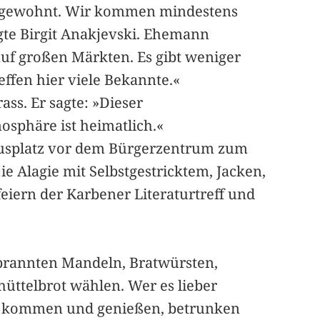
en gewohnt. Wir kommen mindestens
te Birgit Anakjevski. Ehemann
uf großen Märkten. Es gibt weniger
effen hier viele Bekannte.«
ss. Er sagte: »Dieser
osphäre ist heimatlich.«
hausplatz vor dem Bürgerzentrum zum
ie Alagie mit Selbstgestricktem, Jacken,
iern der Karbener Literaturtreff und
ebrannten Mandeln, Bratwürsten,
hüttelbrot wählen. Wer es lieber
ste kommen und genießen, betrunken