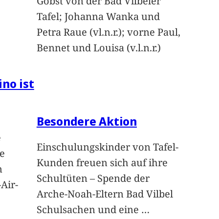
Gobst von der Bad Vilbeler
Tafel; Johanna Wanka und
Petra Raue (vl.n.r.); vorne Paul,
Bennet und Louisa (v.l.n.r.)
ino ist
Besondere Aktion
e
Einschulungskinder von Tafel-
e
Kunden freuen sich auf ihre
n
Schultüten – Spende der
Air-
Arche-Noah-Eltern Bad Vilbel
Schulsachen und eine
…
n