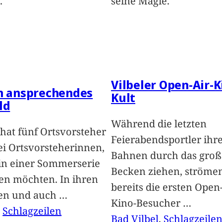
.
seine Magie.
Vilbeler Open-Air-K
in ansprechendes
Kult
ld
Während die letzten
hat fünf Ortsvorsteher
Feierabendsportler ihr
i Ortsvorsteherinnen,
Bahnen durch das groß
 in einer Sommerserie
Becken ziehen, ströme
len möchten. In ihren
bereits die ersten Open-
len und auch
…
Kino-Besucher
…
, 
Schlagzeilen
Bad Vilbel
, 
Schlagzeile