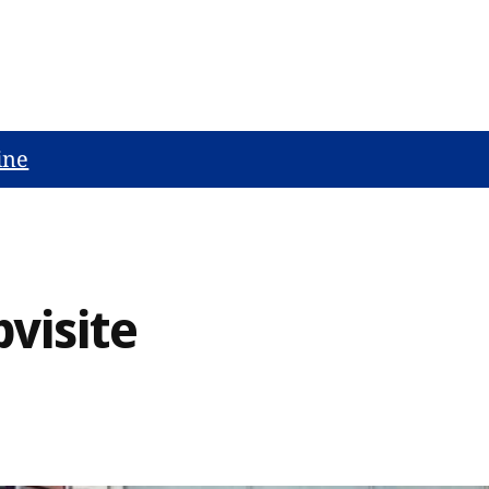
ine
pvisite