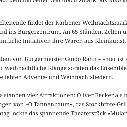
enende findet der Karbener Weihnachtsmarkt st
und ins Bürgerzentrum. An 65 Ständen, Zelten 
mtliche Initiativen ihre Waren aus Kleinkunst
ben von Bürgermeister Guido Rahn – »hier ist a
 weihnachtliche Klänge sorgten das Ensemble
eliebten Advents- und Weihnachtsliedern.
standen vier Attraktionen: Oliver Becker als 
en von »O Tannenbaum«, das Stockbrote-Gril
tag lockte das spannende Theaterstück »Mula