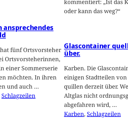
kommentiert: „Ist das 
oder kann das weg?“
in ansprechendes
ld
Glascontainer quel
hat fünf Ortsvorsteher
über.
i Ortsvorsteherinnen,
 in einer Sommerserie
Karben. Die Glascontai
len möchten. In ihren
einigen Stadtteilen vo
len und auch
…
quillen derzeit über. We
, 
Schlagzeilen
Altglas nicht ordnung
abgefahren wird,
…
Karben
, 
Schlagzeilen