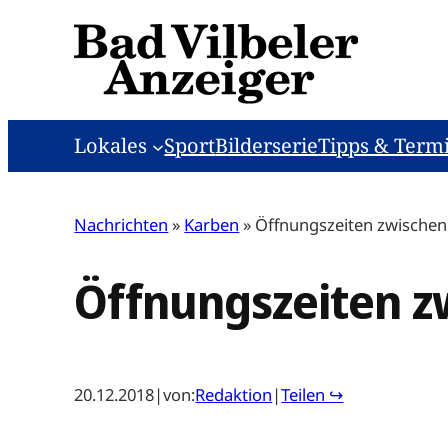
Zum
Inhalt
springen
Lokales
Sport
Bilderserie
Tipps & Term
Nachrichten
»
Karben
»
Öffnungszeiten zwischen
Öffnungszeiten z
20.12.2018
|
von:
Redaktion
|
Teilen ↪