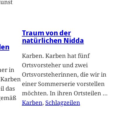
Kunst
Traum von der
natürlichen Nidda
len
Karben. Karben hat fünf
Ortsvorsteher und zwei
ner in
Ortsvorsteherinnen, die wir in
n Karben
einer Sommerserie vorstellen
il das
möchten. In ihren Ortsteilen
…
sgemäß
Karben
, 
Schlagzeilen