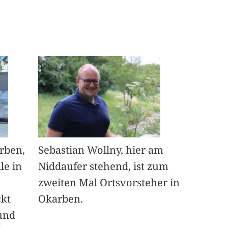
arben,
Sebastian Wollny, hier am
le in
Niddaufer stehend, ist zum
zweiten Mal Ortsvorsteher in
ckt
Okarben.
und