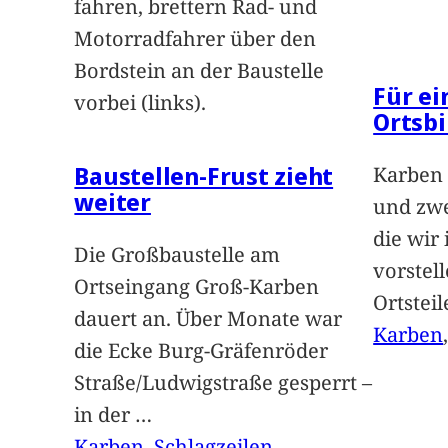
fahren, brettern Rad- und
Motorradfahrer über den
Bordstein an der Baustelle
Für e
vorbei (links).
Ortsbi
Baustellen-Frust zieht
Karben 
weiter
und zwe
die wir
Die Großbaustelle am
vorstel
Ortseingang Groß-Karben
Ortstei
dauert an. Über Monate war
Karben
die Ecke Burg-Gräfenröder
Straße/Ludwigstraße gesperrt –
in der
…
Karben
, 
Schlagzeilen