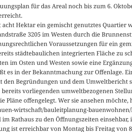
auungsplan für das Areal noch bis zum 6. Oktobe
erreicht.
 acht Hektar ein gemischt genutztes Quartier wer
andstraße 3205 im Westen durch die Brunnenst
anungsrechtlichen Voraussetzungen für ein gemi
its städtebaulichen integrierten Fläche zu s
en im Osten und Westen sowie eine Ergänzung
t es in der Bekanntmachung zur Offenlage. Ein
t den Begründungen und dem Umweltbericht s
ie bereits vorliegenden umweltbezogenen Stel
 die Pläne offengelegt. Wer sie ansehen möchte
/bauen-wirtschaft/bauleitplanung-bauenwohnen
d im Rathaus zu den Öffnungszeiten einsehbar, 
ng ist erreichbar von Montag bis Freitag von 8