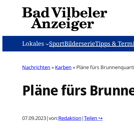
Zum
Inhalt
springen
Lokales
Sport
Bilderserie
Tipps & Term
Nachrichten
»
Karben
»
Pläne fürs Brunnenquarti
Pläne fürs Brunne
07.09.2023
|
von:
Redaktion
|
Teilen ↪