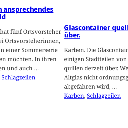
in ansprechendes
ld
Glascontainer quel
hat fünf Ortsvorsteher
über.
i Ortsvorsteherinnen,
 in einer Sommerserie
Karben. Die Glascontai
len möchten. In ihren
einigen Stadtteilen vo
len und auch
…
quillen derzeit über. We
, 
Schlagzeilen
Altglas nicht ordnung
abgefahren wird,
…
Karben
, 
Schlagzeilen