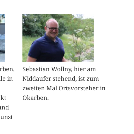
arben,
Sebastian Wollny, hier am
le in
Niddaufer stehend, ist zum
zweiten Mal Ortsvorsteher in
ckt
Okarben.
und
Kunst