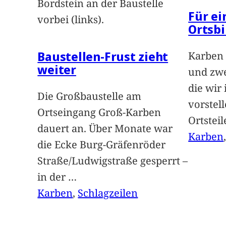
Bordstein an der Baustelle
Für e
vorbei (links).
Ortsbi
Baustellen-Frust zieht
Karben 
weiter
und zwe
die wir
Die Großbaustelle am
vorstel
Ortseingang Groß-Karben
Ortstei
dauert an. Über Monate war
Karben
die Ecke Burg-Gräfenröder
Straße/Ludwigstraße gesperrt –
in der
…
Karben
, 
Schlagzeilen