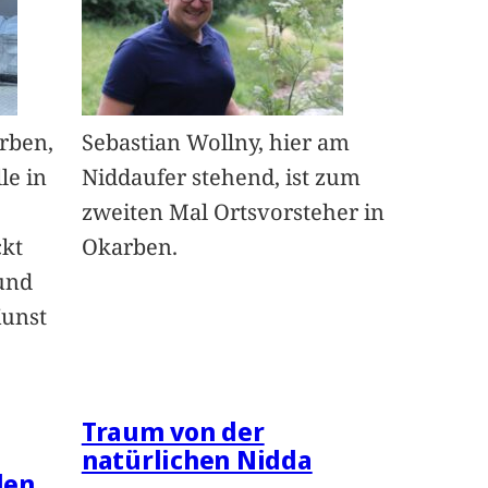
arben,
Sebastian Wollny, hier am
le in
Niddaufer stehend, ist zum
zweiten Mal Ortsvorsteher in
ckt
Okarben.
und
Kunst
Traum von der
natürlichen Nidda
len