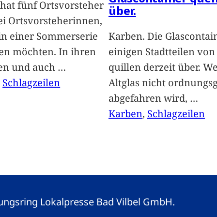
hat fünf Ortsvorsteher
über.
i Ortsvorsteherinnen,
 in einer Sommerserie
Karben. Die Glascontai
len möchten. In ihren
einigen Stadtteilen vo
len und auch
…
quillen derzeit über. We
, 
Schlagzeilen
Altglas nicht ordnung
abgefahren wird,
…
Karben
, 
Schlagzeilen
eitungsring Lokalpresse Bad Vilbel GmbH.