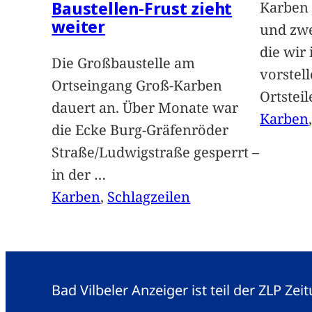
Baustellen-Frust zieht
Karben 
weiter
und zwe
die wir
Die Großbaustelle am
vorstel
Ortseingang Groß-Karben
Ortstei
dauert an. Über Monate war
Karben
die Ecke Burg-Gräfenröder
Straße/Ludwigstraße gesperrt –
in der
…
Karben
, 
Schlagzeilen
Bad Vilbeler Anzeiger ist teil der ZLP Z