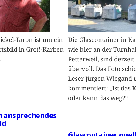
Pickel-Taron ist um ein
Die Glascontainer in K
rtsbild in Groß-Karben
wie hier an der Turnhal
.
Petterweil, sind derzeit
übervoll. Das Foto schi
Leser Jürgen Wiegand 
kommentiert: „Ist das 
oder kann das weg?“
in ansprechendes
ld
Glascontainer quel