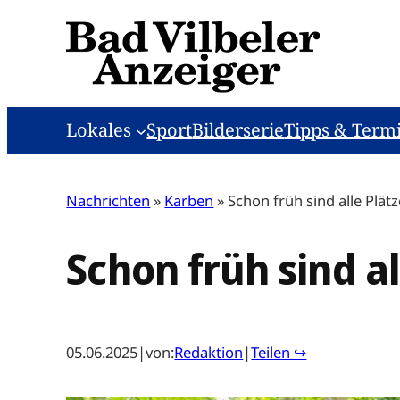
Zum
Inhalt
springen
Lokales
Sport
Bilderserie
Tipps & Term
Nachrichten
»
Karben
»
Schon früh sind alle Plät
Schon früh sind al
05.06.2025
|
von:
Redaktion
|
Teilen ↪