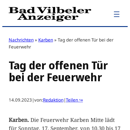
Zum
Inhalt
springen
Nachrichten
»
Karben
»
Tag der offenen Tür bei der
Feuerwehr
Tag der offenen Tür
bei der Feuerwehr
14.09.2023
|
von:
Redaktion
|
Teilen ↪
Karben.
Die Feuerwehr Karben Mitte lädt
für Sonntag, 17. September, von 10.30 bis 17