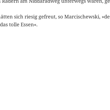
ren Rädern am Niddaradweg unterwegs waren, g
tten sich riesig gefreut, so Marcischewski, »d
as tolle Essen«.