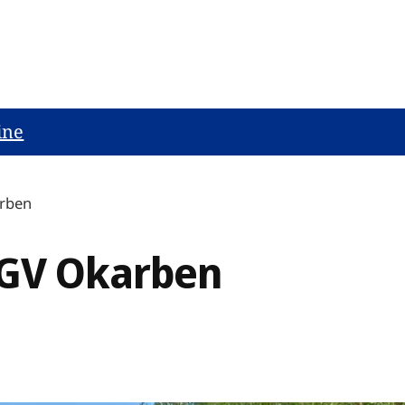
ine
rben
GV Okarben