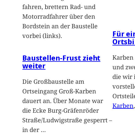
fahren, brettern Rad- und
Motorradfahrer über den
Bordstein an der Baustelle
Für e
vorbei (links).
Ortsbi
Baustellen-Frust zieht
Karben 
weiter
und zwe
die wir
Die Großbaustelle am
vorstel
Ortseingang Groß-Karben
Ortstei
dauert an. Über Monate war
Karben
die Ecke Burg-Gräfenröder
Straße/Ludwigstraße gesperrt –
in der
…