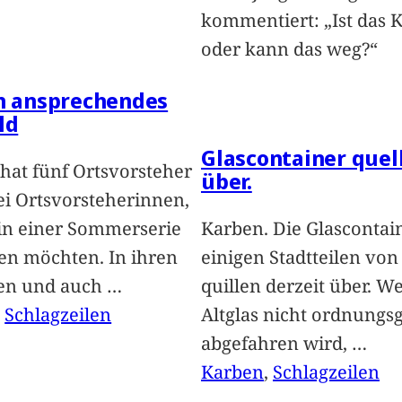
kommentiert: „Ist das 
oder kann das weg?“
in ansprechendes
ld
Glascontainer quel
hat fünf Ortsvorsteher
über.
i Ortsvorsteherinnen,
 in einer Sommerserie
Karben. Die Glascontai
len möchten. In ihren
einigen Stadtteilen vo
len und auch
…
quillen derzeit über. We
, 
Schlagzeilen
Altglas nicht ordnung
abgefahren wird,
…
Karben
, 
Schlagzeilen