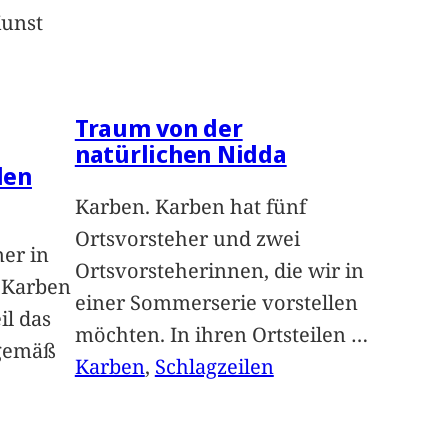
Kunst
Traum von der
natürlichen Nidda
len
Karben. Karben hat fünf
Ortsvorsteher und zwei
ner in
Ortsvorsteherinnen, die wir in
n Karben
einer Sommerserie vorstellen
il das
möchten. In ihren Ortsteilen
…
sgemäß
Karben
, 
Schlagzeilen