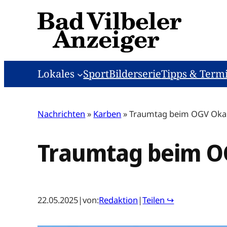
Zum
Inhalt
springen
Lokales
Sport
Bilderserie
Tipps & Term
Nachrichten
»
Karben
»
Traumtag beim OGV Oka
Traumtag beim O
22.05.2025
|
von:
Redaktion
|
Teilen ↪