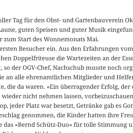
toller Tag für den Obst- und Gartenbauverein 
Laune, guten Speisen und guter Musik eingefund
ür zum Start des Wonnemonats Mai.
 ersten Besucher ein. Aus den Erfahrungen vom 
ichen Doppelfriteuse die Wartezeiten an der Es
, so der OGV-Chef, Nachschub musste noch org
ie an alle ehrenamtlichen Mitglieder und Helfe
te, die da waren. »Ein überragender Erfolg, der
 wieder nicht nehmen lassen, vorbeizuschauen 
op, jeder Platz war besetzt, Getränke gab es Go
Beschlag genommen, die Kinder hatten ihre Fre
das »Bernd Schütz-Duo« für tolle Stimmung und