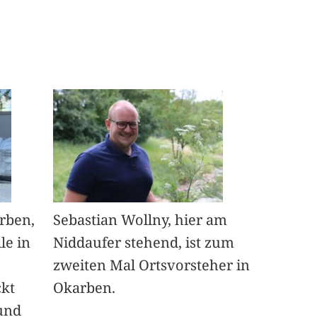
arben,
Sebastian Wollny, hier am
le in
Niddaufer stehend, ist zum
zweiten Mal Ortsvorsteher in
ckt
Okarben.
und