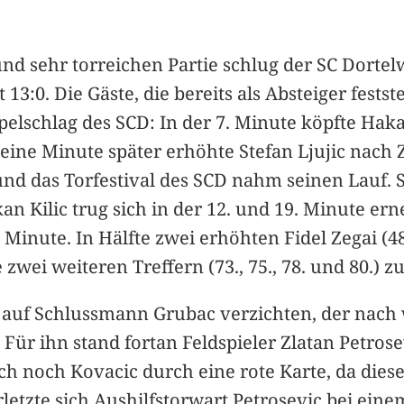
und sehr torreichen Partie schlug der SC Dortel
3:0. Die Gäste, die bereits als Absteiger festst
pelschlag des SCD: In der 7. Minute köpfte Hak
eine Minute später erhöhte Stefan Ljujic nach Z
d das Torfestival des SCD nahm seinen Lauf. S
 Kilic trug sich in der 12. und 19. Minute erne
8. Minute. In Hälfte zwei erhöhten Fidel Zegai (
e zwei weiteren Treffern (73., 75., 78. und 80.
 auf Schlussmann Grubac verzichten, der nach 
 Für ihn stand fortan Feldspieler Zlatan Petro
ch noch Kovacic durch eine rote Karte, da diese
rletzte sich Aushilfstorwart Petrosevic bei ein