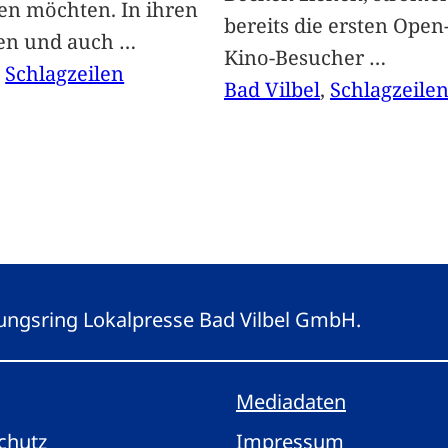
len möchten. In ihren
bereits die ersten Open-
len und auch
…
Kino-Besucher
…
, 
Schlagzeilen
Bad Vilbel
, 
Schlagzeile
eitungsring Lokalpresse Bad Vilbel GmbH.
Mediadaten
chutz
Impressum