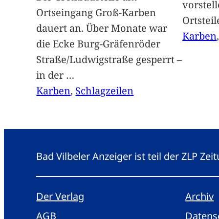
vorstel
Ortseingang Groß-Karben
Ortstei
dauert an. Über Monate war
Karben
die Ecke Burg-Gräfenröder
Straße/Ludwigstraße gesperrt –
in der
…
Karben
, 
Schlagzeilen
Bad Vilbeler Anzeiger ist teil der ZLP Z
Der Verlag
Archiv
AGB
Datens