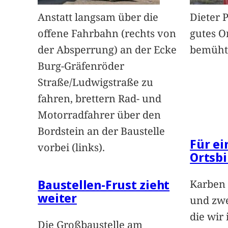
Anstatt langsam über die
Dieter 
offene Fahrbahn (rechts von
gutes O
der Absperrung) an der Ecke
bemüht
Burg-Gräfenröder
Straße/Ludwigstraße zu
fahren, brettern Rad- und
Motorradfahrer über den
Bordstein an der Baustelle
Für e
vorbei (links).
Ortsbi
Baustellen-Frust zieht
Karben 
weiter
und zwe
die wir
Die Großbaustelle am