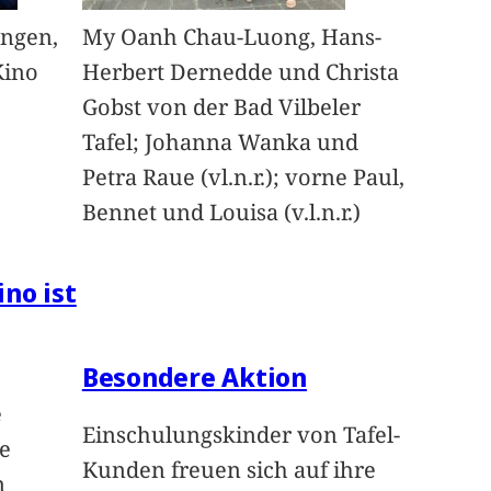
angen,
My Oanh Chau-Luong, Hans-
Kino
Herbert Dernedde und Christa
Gobst von der Bad Vilbeler
Tafel; Johanna Wanka und
Petra Raue (vl.n.r.); vorne Paul,
Bennet und Louisa (v.l.n.r.)
ino ist
Besondere Aktion
e
Einschulungskinder von Tafel-
e
Kunden freuen sich auf ihre
n