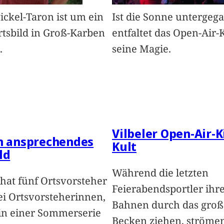
Pickel-Taron ist um ein
Ist die Sonne untergeg
rtsbild in Groß-Karben
entfaltet das Open-Air-
.
seine Magie.
Vilbeler Open-Air-K
in ansprechendes
Kult
ld
Während die letzten
hat fünf Ortsvorsteher
Feierabendsportler ihr
i Ortsvorsteherinnen,
Bahnen durch das groß
 in einer Sommerserie
Becken ziehen, ströme