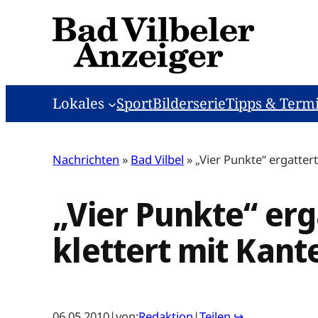
Zum
Inhalt
springen
Lokales
Sport
Bilderserie
Tipps & Term
Nachrichten
»
Bad Vilbel
»
„Vier Punkte“ ergatter
„Vier Punkte“ erg
klettert mit Kant
06.05.2010
|
von:
Redaktion
|
Teilen ↪