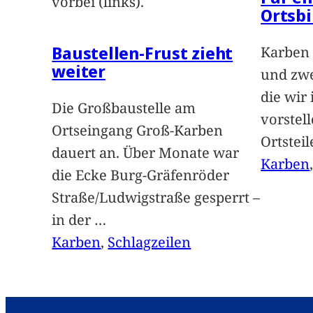
vorbei (links).
Ortsbi
Baustellen-Frust zieht
Karben 
weiter
und zwe
die wir
Die Großbaustelle am
vorstel
Ortseingang Groß-Karben
Ortstei
dauert an. Über Monate war
Karben
die Ecke Burg-Gräfenröder
Straße/Ludwigstraße gesperrt –
in der
…
Karben
, 
Schlagzeilen