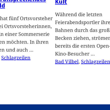
Kult
ld
Während die letzten
hat fünf Ortsvorsteher
Feierabendsportler ihr
i Ortsvorsteherinnen,
Bahnen durch das groß
 in einer Sommerserie
Becken ziehen, ströme
len möchten. In ihren
bereits die ersten Open-
len und auch
…
Kino-Besucher
…
, 
Schlagzeilen
Bad Vilbel
, 
Schlagzeile