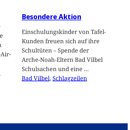
Besondere Aktion
e
Einschulungskinder von Tafel-
e
Kunden freuen sich auf ihre
n
Schultüten – Spende der
Air-
Arche-Noah-Eltern Bad Vilbel
Schulsachen und eine
…
n
Bad Vilbel
, 
Schlagzeilen