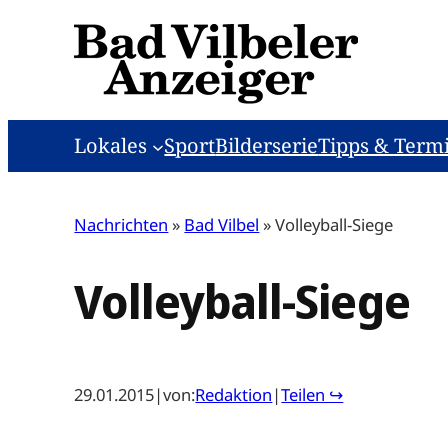
Zum
Inhalt
springen
Lokales
Sport
Bilderserie
Tipps & Term
Nachrichten
»
Bad Vilbel
»
Volleyball-Siege
Volleyball-Siege
29.01.2015
|
von:
Redaktion
|
Teilen ↪