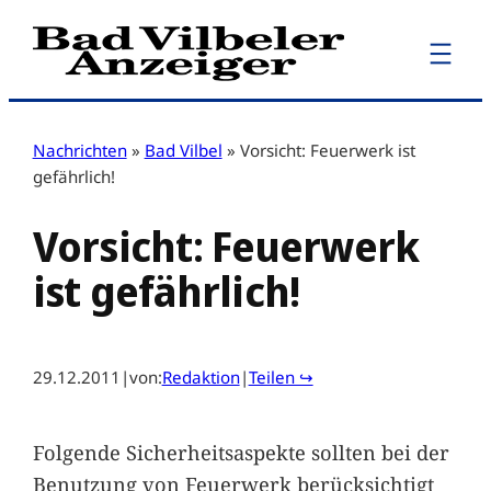
Zum
Inhalt
springen
Nachrichten
»
Bad Vilbel
»
Vorsicht: Feuerwerk ist
gefährlich!
Vorsicht: Feuerwerk
ist gefährlich!
29.12.2011
|
von:
Redaktion
|
Teilen ↪
Folgende Sicherheitsaspekte sollten bei der
Benutzung von Feuerwerk berücksichtigt