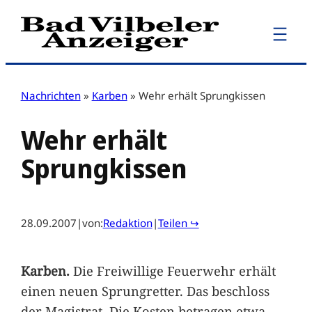
Zum
Inhalt
springen
Nachrichten
»
Karben
»
Wehr erhält Sprungkissen
Wehr erhält
Sprungkissen
28.09.2007
|
von:
Redaktion
|
Teilen ↪
Karben.
Die Freiwillige Feuerwehr erhält
einen neuen Sprungretter. Das beschloss
der Magistrat. Die Kosten betragen etwa