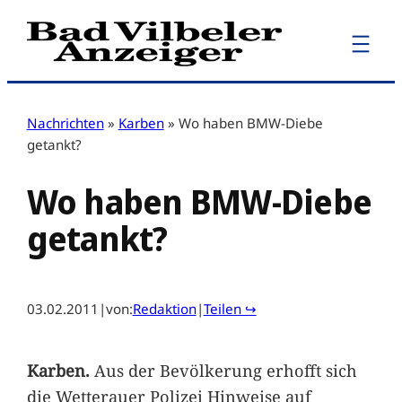
Zum
Inhalt
springen
Nachrichten
»
Karben
»
Wo haben BMW-Diebe
getankt?
Wo haben BMW-Diebe
getankt?
03.02.2011
|
von:
Redaktion
|
Teilen ↪
Karben.
Aus der Bevölkerung erhofft sich
die Wetterauer Polizei Hinweise auf