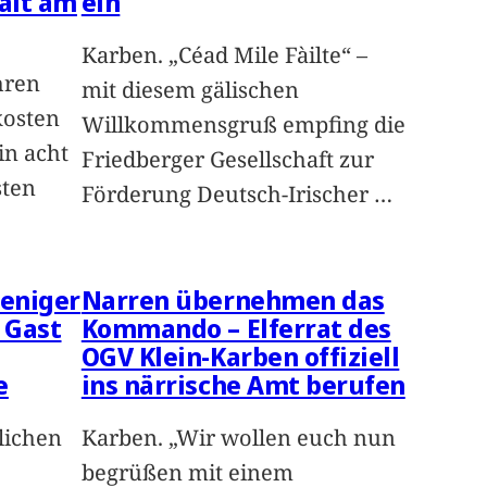
alt am
ein
Karben. „Céad Mile Fàilte“ –
hren
mit diesem gälischen
kosten
Willkommensgruß empfing die
in acht
Friedberger Gesellschaft zur
sten
Förderung Deutsch-Irischer
…
weniger
Narren übernehmen das
u Gast
Kommando – Elferrat des
OGV Klein-Karben offiziell
e
ins närrische Amt berufen
lichen
Karben. „Wir wollen euch nun
begrüßen mit einem