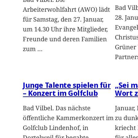
Bad Vil
Arbeiterwohlfahrt (AWO) lädt
28. Janu
für Samstag, den 27. Januar,
Evangel
um 14.30 Uhr ihre Mitglieder,
Christu
Freunde und deren Familien
Grüner 
zum
…
Partners
Junge Talente spielen für
„Sei m
– Konzert im Golfclub
Wort 
Bad Vilbel. Das nächste
Januar, 
öffentliche Kammerkonzert im
zu dunke
Golfclub Lindenhof, in
kriecht 
Dortelweil für begabte
für alle