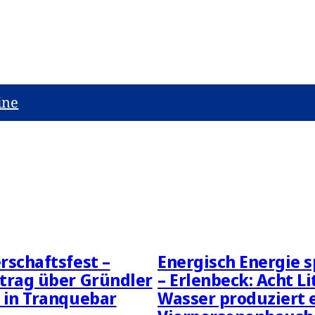
ine
rschaftsfest –
Energisch Energie s
trag über Gründler
– Erlenbeck: Acht Li
 in Tranquebar
Wasser produziert 