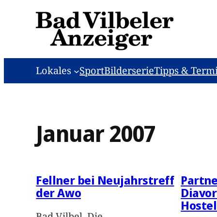
Zum
Inhalt
springen
Lokales
Sport
Bilderserie
Tipps & Term
Januar 2007
Fellner bei Neujahrstreff
Partne
der Awo
Diavor
Hostel
Bad Vilbel. Die