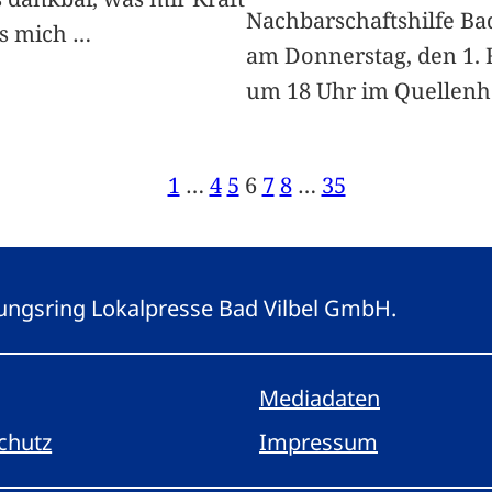
Nachbarschaftshilfe Bad
as mich
…
am Donnerstag, den 1. 
um 18 Uhr im Quellen
1
…
4
5
6
7
8
…
35
eitungsring Lokalpresse Bad Vilbel GmbH.
Mediadaten
chutz
Impressum