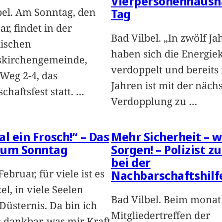
Vierpersonenhaush
bel. Am Sonntag, den
Tag
ar, findet in der
Bad Vilbel. „In zwölf Ja
ischen
haben sich die Energie
skirchengemeinde,
verdoppelt und bereits 
Weg 2-4, das
Jahren ist mit der näch
chaftsfest statt.
…
Verdopplung zu
…
al ein Frosch!“ – Das
Mehr Sicherheit – 
zum Sonntag
Sorgen! – Polizist z
bei der
Februar, für viele ist es
Nachbarschaftshilf
l, in viele Seelen
Bad Vilbel. Beim monat
Düsternis. Da bin ich
Mitgliedertreffen der
s dankbar, was mir Kraft