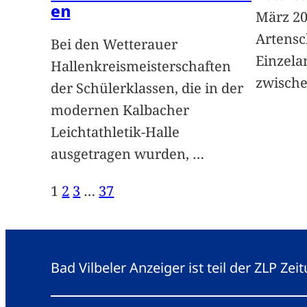
en
März 20
Artensc
Bei den Wetterauer
Einzela
Hallenkreismeisterschaften
zwisch
der Schülerklassen, die in der
modernen Kalbacher
Leichtathletik-Halle
ausgetragen wurden,
…
1
2
3
…
37
Bad Vilbeler Anzeiger ist teil der ZLP Z