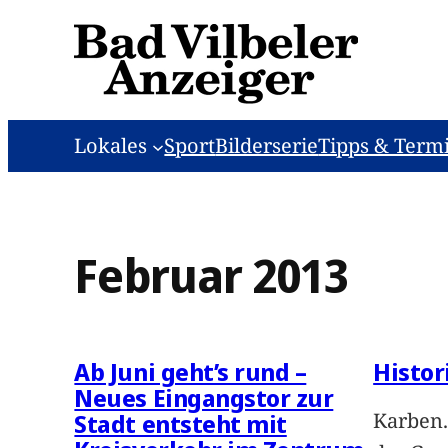
Zum
Inhalt
springen
Lokales
Sport
Bilderserie
Tipps & Term
Februar 2013
Ab Juni geht’s rund –
Histor
Neues Eingangstor zur
Karben.
Stadt entsteht mit