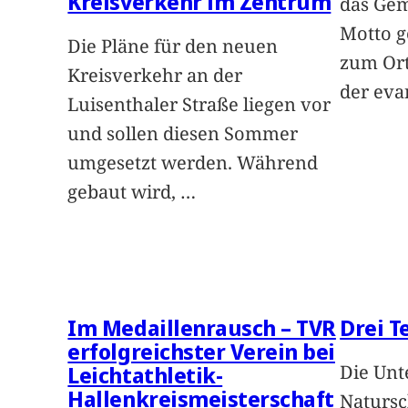
Kreisverkehr im Zentrum
das Gem
Motto g
Die Pläne für den neuen
zum Ort 
Kreisverkehr an der
der eva
Luisenthaler Straße liegen vor
und sollen diesen Sommer
umgesetzt werden. Während
gebaut wird,
…
Im Medaillenrausch – TVR
Drei T
erfolgreichster Verein bei
Die Unt
Leichtathletik-
Hallenkreismeisterschaft
Natursc