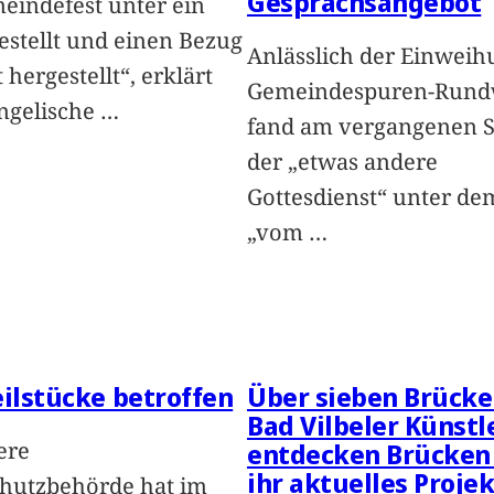
Gesprächsangebot
eindefest unter ein
estellt und einen Bezug
Anlässlich der Einweih
hergestellt“, erklärt
Gemeindespuren-Rund
ngelische
…
fand am vergangenen 
der „etwas andere
Gottesdienst“ unter de
„vom
…
eilstücke betroffen
Über sieben Brücke
Bad Vilbeler Künstl
ere
entdecken Brücken
ihr aktuelles Projek
hutzbehörde hat im