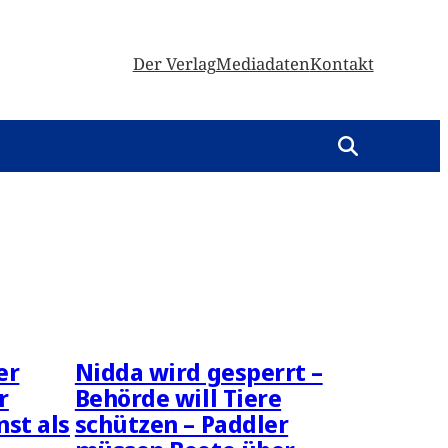
Der Verlag
Mediadaten
Kontakt
er
Nidda wird gesperrt –
r
Behörde will Tiere
st als
schützen – Paddler