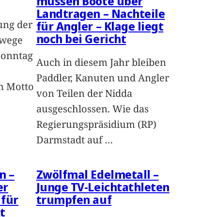
müssen Boote über
Landtragen – Nachteile
ung der
für Angler – Klage liegt
noch bei Gericht
wege
Sonntag
Auch in diesem Jahr bleiben
Paddler, Kanuten und Angler
m Motto
von Teilen der Nidda
ausgeschlossen. Wie das
Regierungspräsidium (RP)
Darmstadt auf
…
n –
Zwölfmal Edelmetall –
er
Junge TV-Leichtathleten
 für
trumpfen auf
t