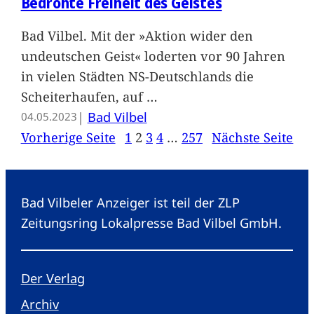
Bedrohte Freiheit des Geistes
Bad Vilbel. Mit der »Aktion wider den
undeutschen Geist« loderten vor 90 Jahren
in vielen Städten NS-Deutschlands die
Scheiterhaufen, auf
…
|
Bad Vilbel
04.05.2023
Vorherige Seite
1
2
3
4
…
257
Nächste Seite
Bad Vilbeler Anzeiger ist teil der ZLP
Zeitungsring Lokalpresse Bad Vilbel GmbH.
Der Verlag
Archiv