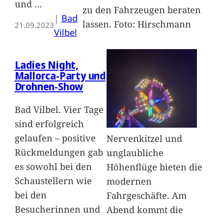
und
…
zu den Fahrzeugen beraten
|
Bad
lassen. Foto: Hirschmann
21.09.2023
Vilbel
Ladies Night,
Mallorca-Party und
Drohnen-Show
Bad Vilbel. Vier Tage
sind erfolgreich
gelaufen – positive
Nervenkitzel und
Rückmeldungen gab
unglaubliche
es sowohl bei den
Höhenflüge bieten die
Schaustellern wie
modernen
bei den
Fahrgeschäfte. Am
Besucherinnen und
Abend kommt die