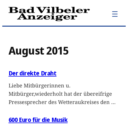
Zum
Inhalt
springen
August 2015
Der direkte Draht
Liebe Mitbürgerinnen u.
Mitbürger,wiederholt hat der übereifrige
Pressesprecher des Wetteraukreises den
…
600 Euro für die Musik