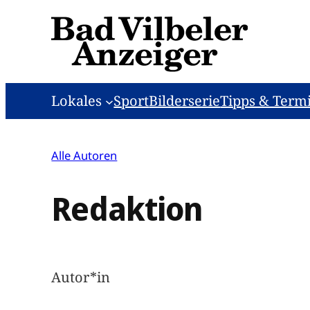
Zum
Inhalt
springen
Lokales
Sport
Bilderserie
Tipps & Term
Alle Autoren
Redaktion
Autor*in