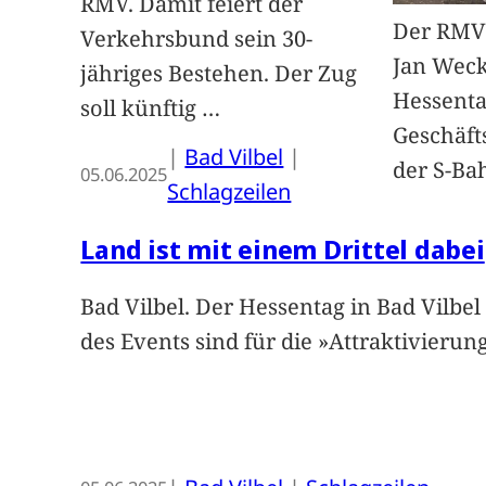
RMV. Damit feiert der
Der RMV 
Verkehrsbund sein 30-
Jan Weck
jähriges Bestehen. Der Zug
Hessenta
soll künftig
…
Geschäft
|
Bad Vilbel
 | 
der S-Ba
05.06.2025
Schlagzeilen
Land ist mit einem Drittel dabei
Bad Vilbel. Der Hessentag in Bad Vilbel 
des Events sind für die »Attraktivieru