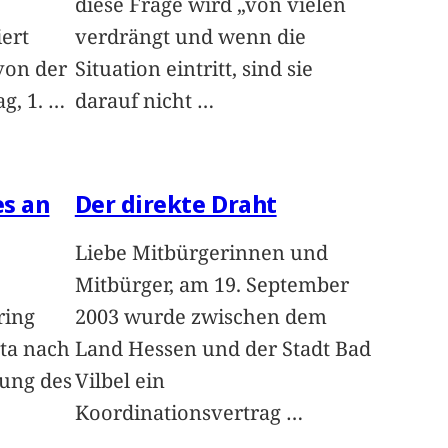
diese Frage wird „von vielen
iert
verdrängt und wenn die
von der
Situation eintritt, sind sie
g, 1.
…
darauf nicht
…
es an
Der direkte Draht
Liebe Mitbürgerinnen und
Mitbürger, am 19. September
ring
2003 wurde zwischen dem
ta nach
Land Hessen und der Stadt Bad
hung des
Vilbel ein
Koordinationsvertrag
…