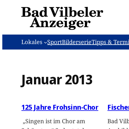
Zum
Inhalt
springen
Lokales
Sport
Bilderserie
Tipps & Term
Januar 2013
125 Jahre Frohsinn-Chor
Fisch
„Singen ist im Chor am
Bad Vil