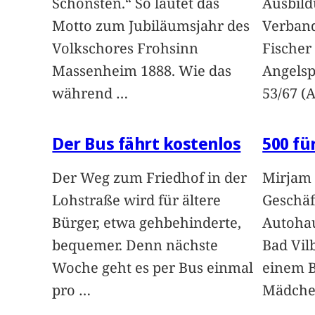
Schönsten.“ So lautet das
Ausbild
Motto zum Jubiläumsjahr des
Verband
Volkschores Frohsinn
Fischer
Massenheim 1888. Wie das
Angelsp
während
…
53/67 (
Der Bus fährt kostenlos
500 f
Der Weg zum Friedhof in der
Mirjam 
Lohstraße wird für ältere
Geschäf
Bürger, etwa gehbehinderte,
Autohau
bequemer. Denn nächste
Bad Vilb
Woche geht es per Bus einmal
einem 
pro
…
Mädche