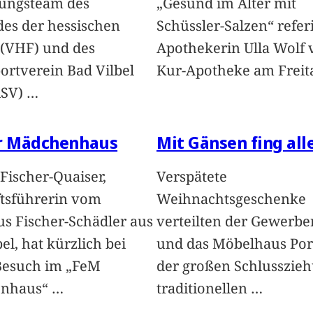
ungsteam des
„Gesund im Alter mit
es der hessischen
Schüssler-Salzen“ refer
 (VHF) und des
Apothekerin Ulla Wolf 
ortverein Bad Vilbel
Kur-Apotheke am Freita
ASV)
…
ür Mädchenhaus
Mit Gänsen fing all
Fischer-Quaiser,
Verspätete
tsführerin vom
Weihnachtsgeschenke
s Fischer-Schädler aus
verteilten der Gewerbe
el, hat kürzlich bei
und das Möbelhaus Por
Besuch im „FeM
der großen Schlusszie
nhaus“
…
traditionellen
…