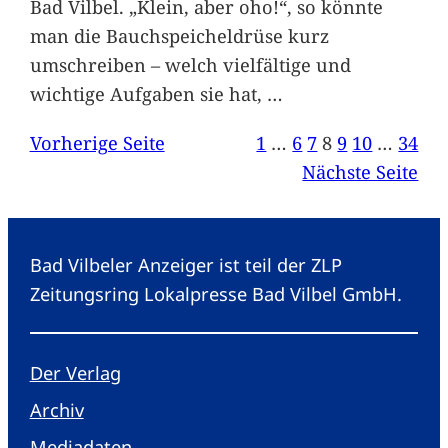
Bad Vilbel. „Klein, aber oho!“, so könnte
man die Bauchspeicheldrüse kurz
umschreiben – welch vielfältige und
wichtige Aufgaben sie hat,
…
Vorherige Seite
1
…
6
7
8
9
10
…
34
Nächste Seite
Bad Vilbeler Anzeiger ist teil der ZLP
Zeitungsring Lokalpresse Bad Vilbel GmbH.
Der Verlag
Archiv
Mediadaten